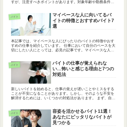
すが、注意すべきポイントがあります。対象年齢や勤務条件を
確認することが重要です。また、同世代のスタッフが多い場所
や高校生NGの...
マイペースな人に向いてるバ
バイト
イトの特徴とおすすめバイト7
選
本記事では、マイペースな人にぴったりのバイトの特徴やおす
すめの仕事を紹介しています。 仕事において自分のペースを大
切にしたい人にとっては、必見の記事です。マイペースな人に
向いてるバイトの特徴を詳しく解説し、さらにおすすめの7つ
の仕事をご紹介...
バイトの仕事が覚えられな
バイト
い…怖いと感じる理由と7つの
対処法
新しいバイトを始めると、仕事の覚えが遅いことやミスをする
ことが不安になることがあります。しかし、そのような不安を
解消するためには、いくつかの対処法があります。 まず、自分
自身の能力や成長の可能性を信じましょう。初めてのことに挑
戦することは誰...
容姿を活かせるバイト11選！
バイト
あなたにピッタリなバイトが
見つかる