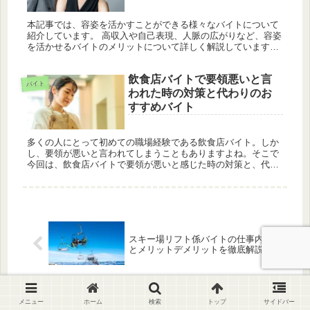
本記事では、容姿を活かすことができる様々なバイトについて
紹介しています。 高収入や自己表現、人脈の広がりなど、容姿
を活かせるバイトのメリットについて詳しく解説しています。
一方で、自身の容姿に自信がない人や体力に不安がある人、年
齢を重ねるとで...
飲食店バイトで要領悪いと言
バイト
われた時の対策と代わりのお
すすめバイト
多くの人にとって初めての職場経験である飲食店バイト。しか
し、要領が悪いと言われてしまうこともありますよね。そこで
今回は、飲食店バイトで要領が悪いと感じた時の対策と、代わ
りのおすすめバイトについてご紹介します。要領の良さを身に
つける方法や、別...
スキー場リフト係バイトの仕事内容
とメリットデメリットを徹底解説
タイミーは中高年でも使える？おす
メニュー
ホーム
検索
トップ
サイドバー
すめの仕事や注意点を詳しく解説